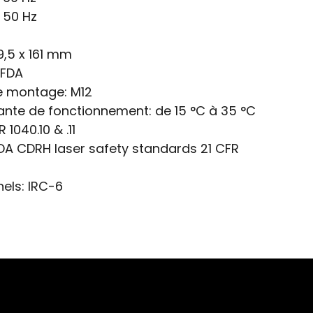
, 50 Hz
79,5 x 161 mm
 FDA
de montage:
M12
nte de fonctionnement:
de 15 °C à 35 °C
 1040.10 & .11
DA CDRH laser safety standards 21 CFR
els:
IRC-6