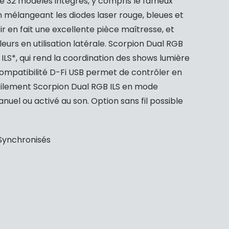
nte 32 modèles intégrés, y compris le fameux
 en mélangeant les diodes laser rouge, bleues et
ir en fait une excellente pièce maîtresse, et
eurs en utilisation latérale. Scorpion Dual RGB
ILS*, qui rend la coordination des shows lumière
 compatibilité D-Fi USB permet de contrôler en
acilement Scorpion Dual RGB ILS en mode
el ou activé au son. Option sans fil possible
 Synchronisés