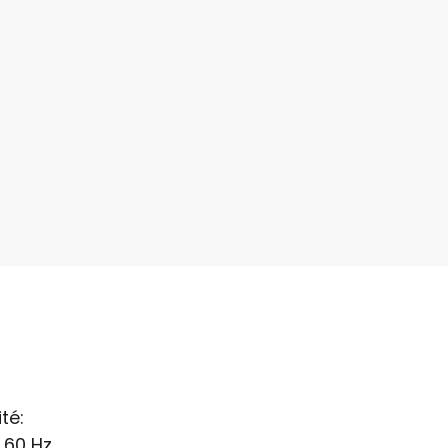
té:
 60 Hz