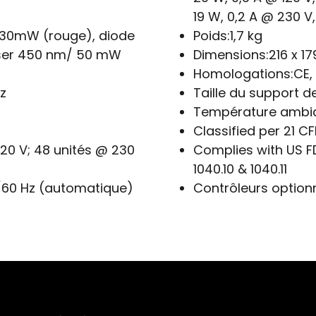
19 W, 0,2 A @ 230 V
/30mW (rouge), diode
Poids:
1,7 kg
aser 450 nm/ 50 mW
Dimensions:
216 x 1
Homologations:
CE,
z
Taille du support 
Température ambia
Classified per 21 CFR
120 V; 48 unités @ 230
Complies with US F
1040.10 & 1040.11
/60 Hz (automatique)
Contrôleurs optionn