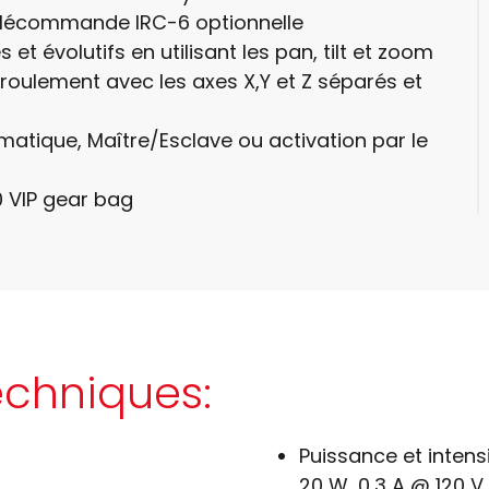
 télécommande IRC-6 optionnelle
t évolutifs en utilisant les pan, tilt et zoom
oulement avec les axes X,Y et Z séparés et
tique, Maître/Esclave ou activation par le
 VIP gear bag
echniques:
Puissance et intensi
20 W, 0,3 A @ 120 V,