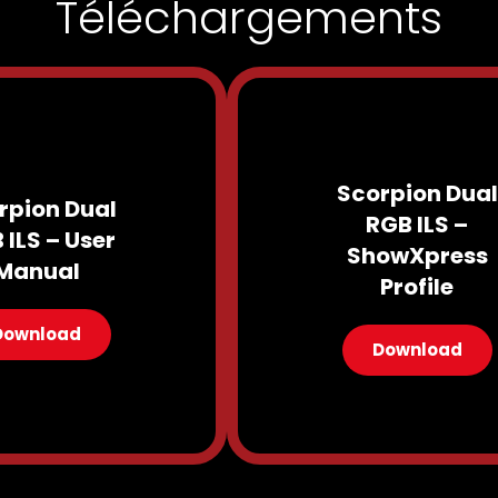
Téléchargements
Scorpion Dual
rpion Dual
RGB ILS –
 ILS – User
ShowXpress
Manual
Profile
Download
Download