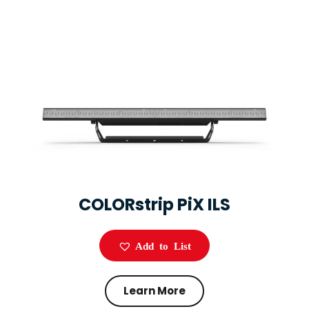
COLORstrip PiX ILS
Add to List
Learn More