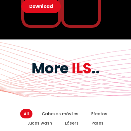
Download
More
ILS
..
All
Cabezas móviles
Efectos
Luces wash
Lásers
Pares