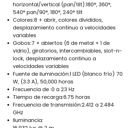
horizontal/vertical (pan/tilt):
180°, 360°,
540° pan/90°, 180°, 240° tilt
Colores:
8 + abrir, colores divididos,
desplazamiento continuo a velocidades
variables
Gobos:
7 + abiertos (6 de metal + 1 de
vidrio), giratorios, intercambiables, slot-n-
lock, desplazamiento continuo a
velocidades variables
Fuente de iluminación:
1 LED (blanco frío) 70
W, (3.3 A), 50,000 horas
Frecuencia de :
0 a 23 Hz
Tiempo de recarga:
6.75 horas
Frecuencia de transmisión:
2.412 a 2.484
GHz
Iluminancia:
16,932 lux @ 2 m