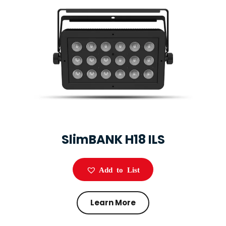
SlimBANK H18 ILS
Add to List
Learn More