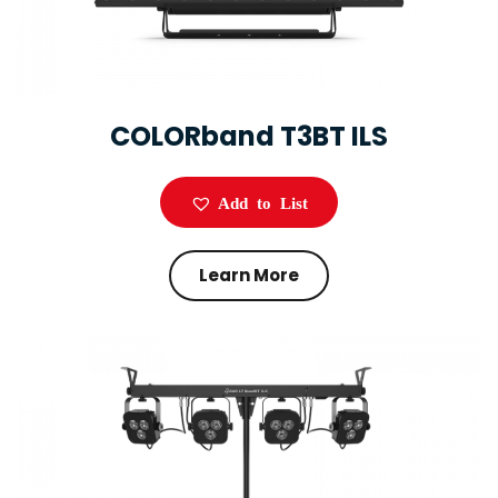
COLORband T3BT ILS
Add to List
Learn More