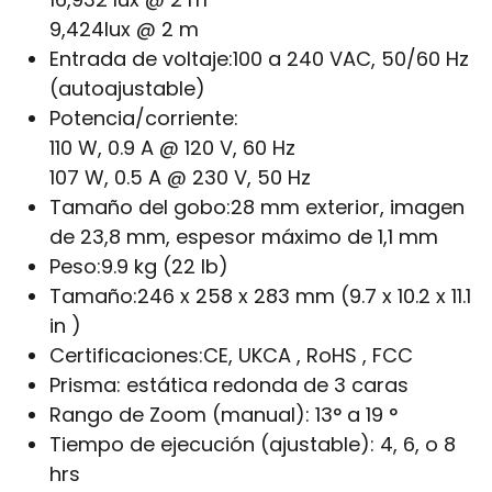
9,424lux @ 2 m
Entrada de voltaje:
100 a 240 VAC, 50/60 Hz
(autoajustable)
Potencia/corriente:
110 W, 0.9 A @ 120 V, 60 Hz
107 W, 0.5 A @ 230 V, 50 Hz
Tamaño del gobo:
28 mm exterior, imagen
de 23,8 mm, espesor máximo de 1,1 mm
Peso:
9.9 kg (22 lb)
Tamaño:
246 x 258 x 283 mm (9.7 x 10.2 x 11.1
in )
Certificaciones:
CE, UKCA , RoHS , FCC
Prisma:
estática redonda de 3 caras
Rango de Zoom (manual):
13° a 19 °
Tiempo de ejecución (ajustable):
4, 6, o 8
hrs