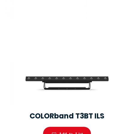
COLORband T3BT ILS
Add to List