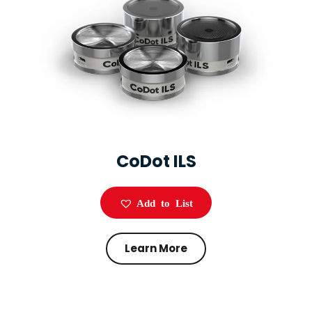
CoDot ILS
Add to List
Learn More