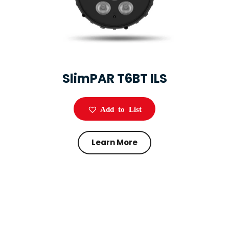
SlimPAR T6BT ILS
Add to List
Learn More