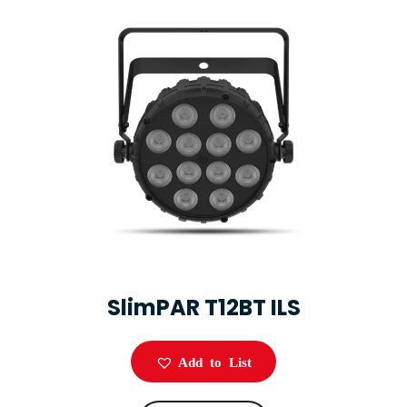
SlimPAR T12BT ILS
Add to List