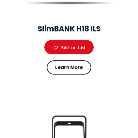
SlimBANK H18 ILS
Add to List
Learn More