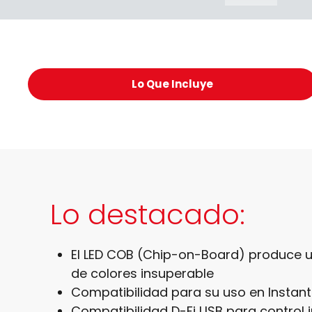
Lo Que Incluye
Lo destacado:
El LED COB (Chip-on-Board) produce 
de colores insuperable
Compatibilidad para su uso en Instant 
Compatibilidad D-Fi USB para control