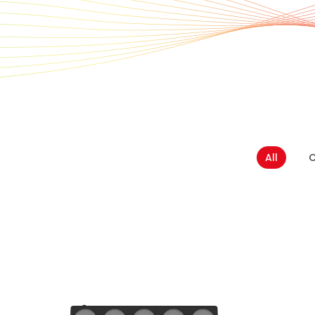
All
C