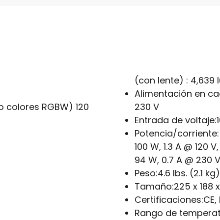
(con lente) : 4,639
Alimentación en ca
ro colores RGBW) 120
230 V
Entrada de voltaje:
Potencia/corriente:
100 W, 1.3 A @ 120 V
94 W, 0.7 A @ 230 V
Peso:
4.6 lbs. (2.1 kg)
Tamaño:
225 x 188 x
Certificaciones:
CE,
Rango de temperatu