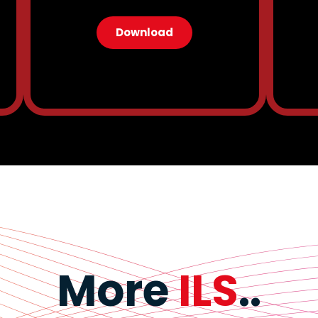
Download
More
ILS
..