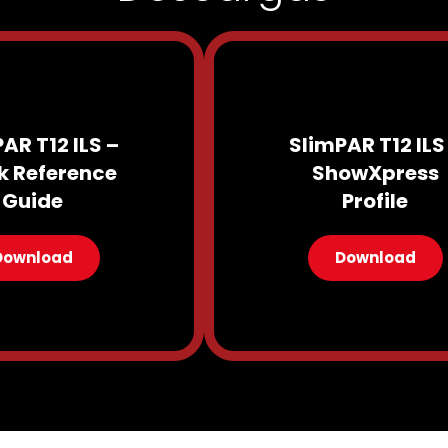
AR T12 ILS –
SlimPAR T12 ILS
k Reference
ShowXpress
Guide
Profile
Download
Download