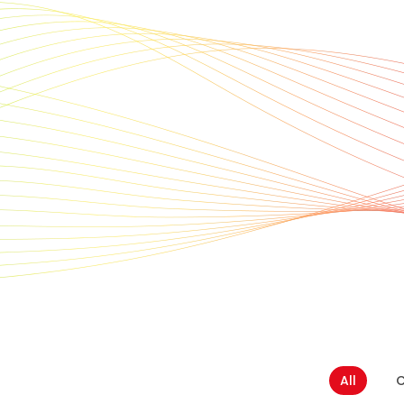
All
C