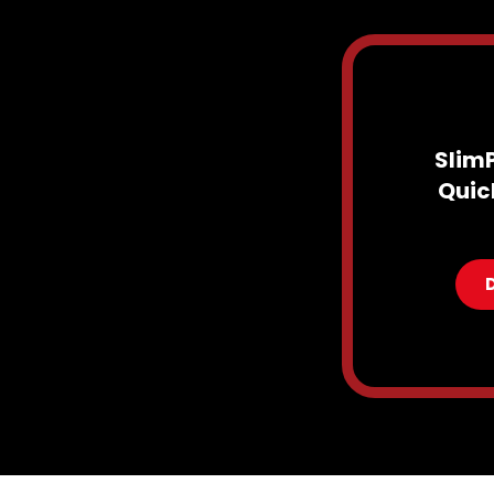
SlimP
Quic