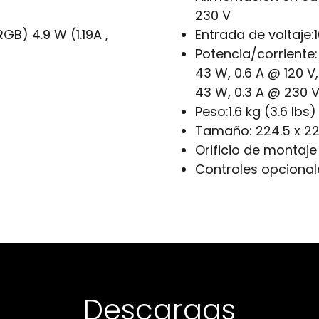
230 V
RGB) 4.9 W (1.19A ,
Entrada de voltaje:
Potencia/corriente:
43 W, 0.6 A @ 120 V,
43 W, 0.3 A @ 230 V
Peso:
1.6 kg (3.6 lbs)
Tamaño:
224.5 x 22
Orificio de montaje
Controles opcional
Descargas