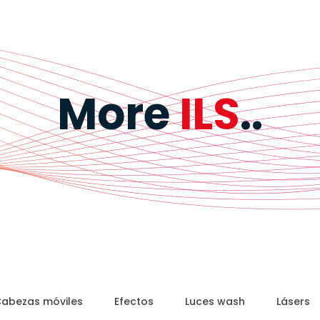
More
ILS
..
abezas móviles
Efectos
Luces wash
Lásers