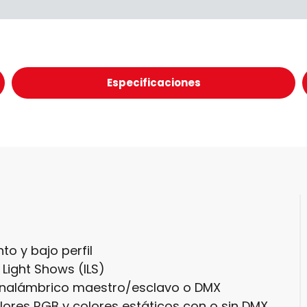
Especificaciones
to y bajo perfil
Light Shows (ILS)
 inalámbrico maestro/esclavo o DMX
ores RGB y colores estáticos con o sin DMX