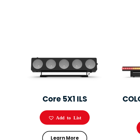
Core 5X1 ILS
COL
Add to List
Learn More