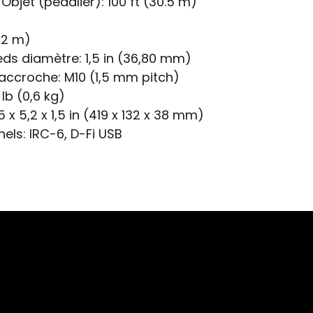
Objet (pédalier):
100 ft (30.5 m)
2,2 m)
eds diamètre:
1,5 in (36,80 mm)
’accroche:
M10 (1,5 mm pitch)
 lb (0,6 kg)
5 x 5,2 x 1,5 in (419 x 132 x 38 mm)
nels:
IRC-6, D-Fi USB