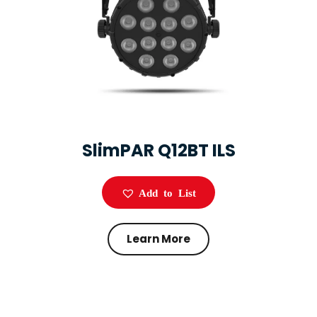
SlimPAR Q12BT ILS
Add to List
Learn More