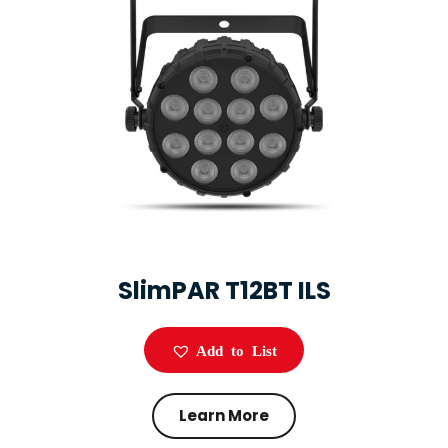
SlimPAR T12BT ILS
Add to List
Learn More