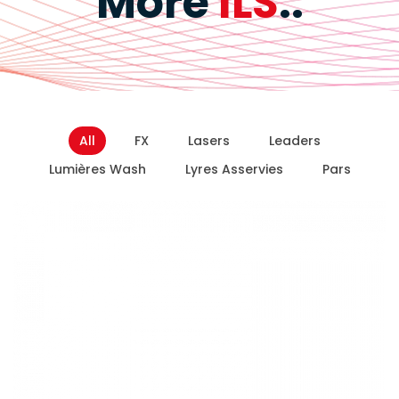
More
ILS
..
All
FX
Lasers
Leaders
Lumières Wash
Lyres Asservies
Pars