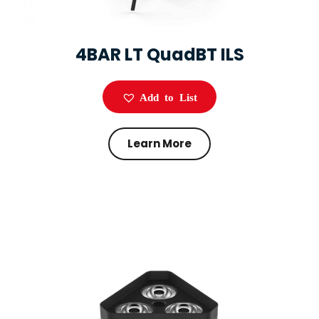
4BAR LT QuadBT ILS
Add to List
Learn More