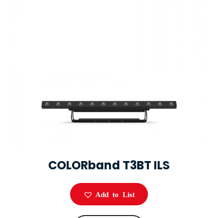
COLORband T3BT ILS
Add to List