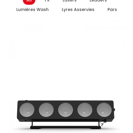
All
FX
Lasers
Leaders
Lumières Wash
Lyres Asservies
Pars