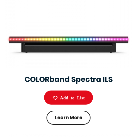
COLORband Spectra ILS
Add to List
Learn More