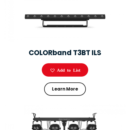
COLORband T3BT ILS
Add to List
Learn More