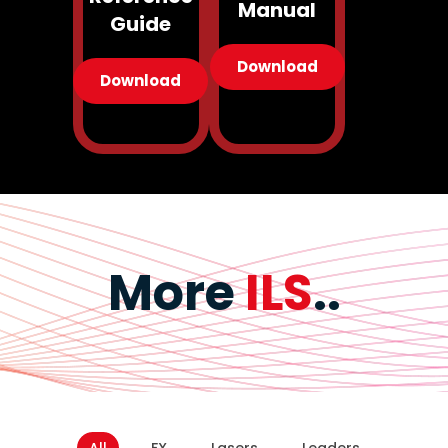
Manual
Guide
Download
Download
More
ILS
..