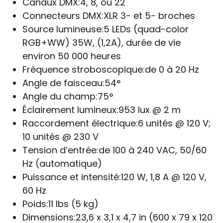
Canaux DMX:
4, 8, ou 22
Connecteurs DMX:
XLR 3- et 5- broches
Source lumineuse:
5 LEDs (quad-color
RGB+WW) 35W, (1,2A), durée de vie
environ 50 000 heures
Fréquence stroboscopique:
de 0 à 20 Hz
Angle de faisceau:
54°
Angle du champ:
75°
Éclairement lumineux:
953 lux @ 2 m
Raccordement électrique:
6 unités @ 120 V;
10 unités @ 230 V
Tension d’entrée:
de 100 à 240 VAC, 50/60
Hz (automatique)
Puissance et intensité:
120 W, 1,8 A @ 120 V,
60 Hz
Poids:
11 lbs (5 kg)
Dimensions:
23,6 x 3,1 x 4,7 in (600 x 79 x 120