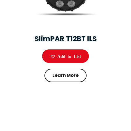
SlimPAR T12BT ILS
Add to List
Learn More