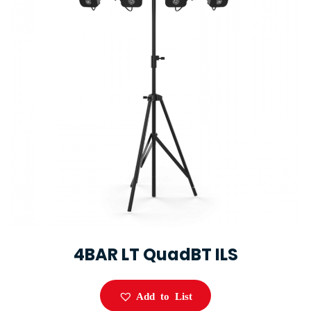
4BAR LT QuadBT ILS
Add to List