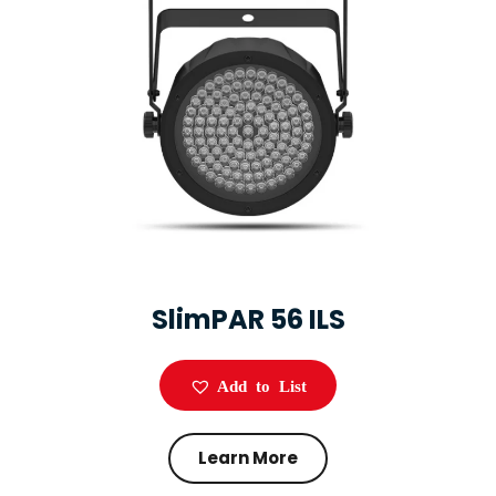
SlimPAR 56 ILS
Add to List
Learn More