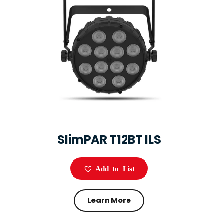
SlimPAR T12BT ILS
Add to List
Learn More