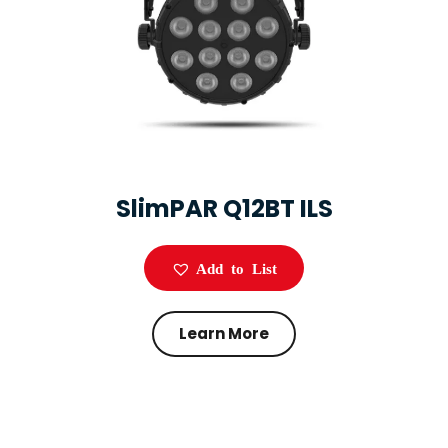
SlimPAR Q12BT ILS
Add to List
Learn More