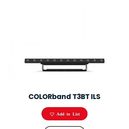
COLORband T3BT ILS
Add to List