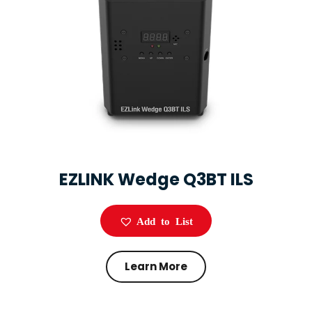
EZLINK Wedge Q3BT ILS
Add to List
Learn More