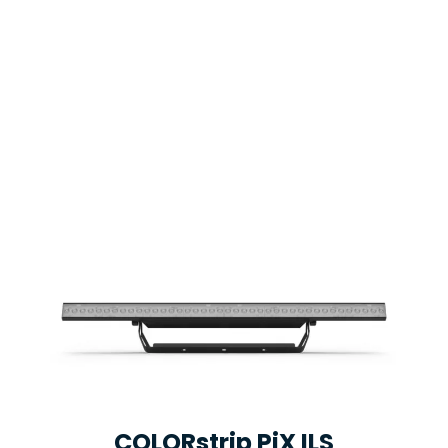
COLORstrip PiX ILS