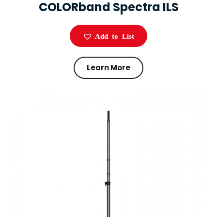
COLORband Spectra ILS
Add to List
Learn More