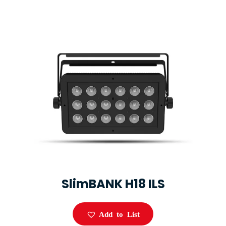
SlimBANK H18 ILS
Add to List