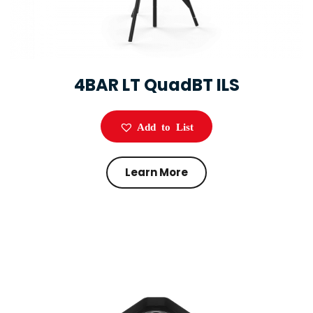
4BAR LT QuadBT ILS
Add to List
Learn More