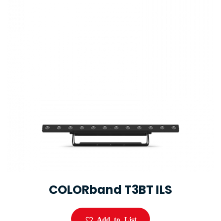
COLORband T3BT ILS
Add to List