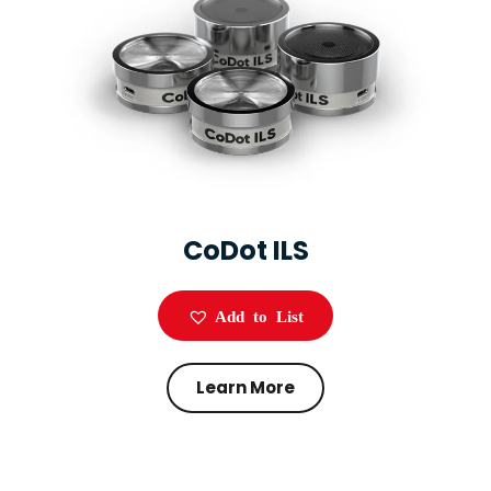
CoDot ILS
Add to List
Learn More