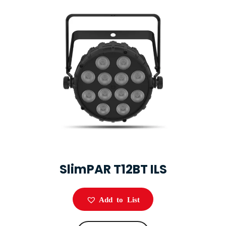
SlimPAR T12BT ILS
Add to List