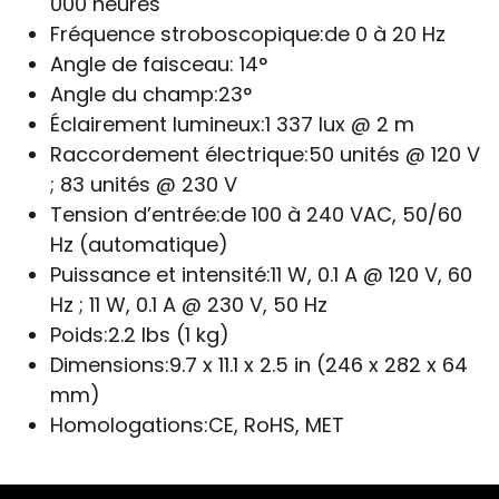
000 heures
Fréquence stroboscopique:
de 0 à 20 Hz
Angle de faisceau:
14°
Angle du champ:
23°
Éclairement lumineux:
1 337 lux @ 2 m
Raccordement électrique:
50 unités @ 120 V
; 83 unités @ 230 V
Tension d’entrée:
de 100 à 240 VAC, 50/60
Hz (automatique)
Puissance et intensité:
11 W, 0.1 A @ 120 V, 60
Hz ; 11 W, 0.1 A @ 230 V, 50 Hz
Poids:
2.2 lbs (1 kg)
Dimensions:
9.7 x 11.1 x 2.5 in (246 x 282 x 64
mm)
Homologations:
CE, RoHS, MET