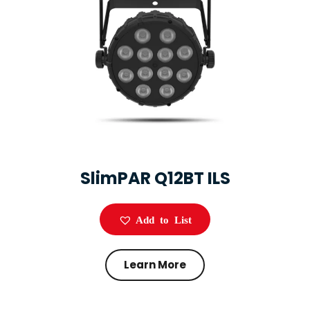
SlimPAR Q12BT ILS
Add to List
Learn More