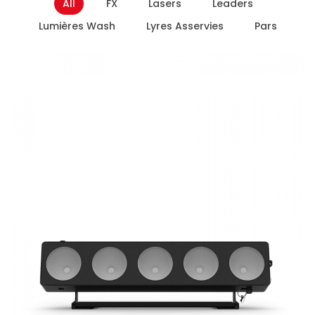
All
FX
Lasers
Leaders
Lumières Wash
Lyres Asservies
Pars