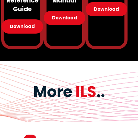
Reference
Manual
Guide
Download
Download
Download
More
ILS
..