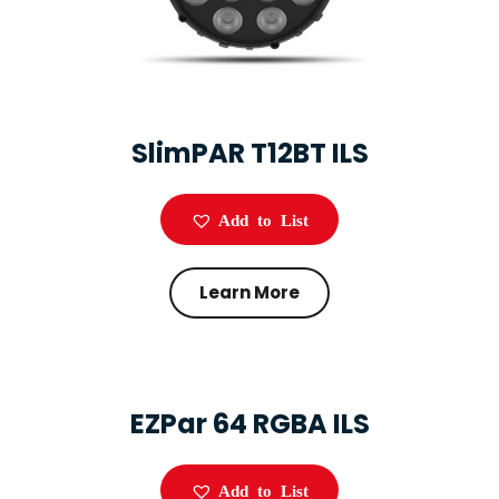
SlimPAR T12BT ILS
Add to List
Learn More
EZPar 64 RGBA ILS
Add to List