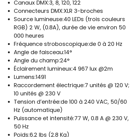
Canaux DMX:
3, 8, 120, 122
Connecteurs DMX:
XLR 3-broches
Source lumineuse:
40 LEDs (trois couleurs
RGB) 2 W, (0.8A), durée de vie environ 50
000 heures
Fréquence stroboscopique:
de 0 à 20 Hz
Angle de faisceau:
14°
Angle du champ:
24°
Éclairement lumineux:
4 967 lux @2m
Lumens:
1491
Raccordement électrique:
7 unités @ 120 V;
10 unités @ 230 V
Tension d’entrée:
de 100 à 240 VAC, 50/60
Hz (automatique)
Puissance et intensité:
77 W, 0.8 A @ 230 V,
50 Hz
Poids:
6.2 lbs (2.8 Kg)