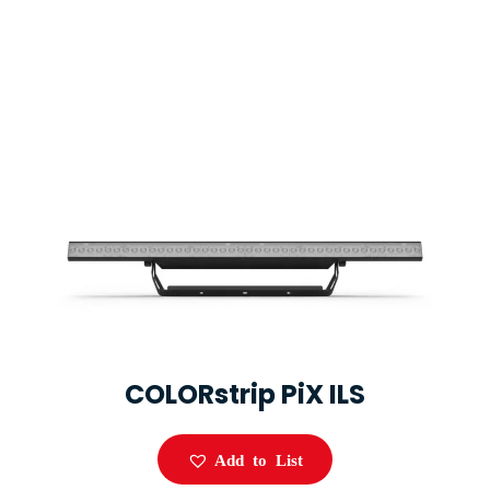
COLORstrip PiX ILS
Add to List