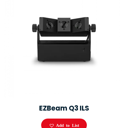
EZBeam Q3 ILS
Add to List