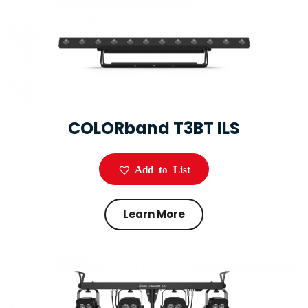
COLORband T3BT ILS
Add to List
Learn More