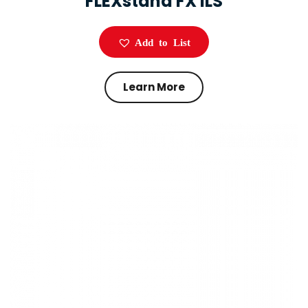
FLEXstand FX ILS
Add to List
Learn More